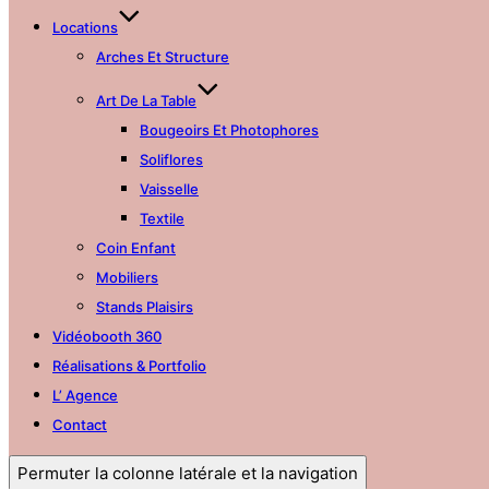
Locations
Arches Et Structure
Art De La Table
Bougeoirs Et Photophores
Soliflores
Vaisselle
Textile
Coin Enfant
Mobiliers
Stands Plaisirs
Vidéobooth 360
Réalisations & Portfolio
L’ Agence
Contact
Permuter la colonne latérale et la navigation