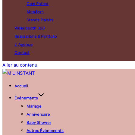
Coin Enfant
Mobiliers
Stands Plaisirs
Vidéobooth 360
Réalisations & Portfolio
L’ Agence
Contact
Aller au contenu
Accueil
Événements
Mariage
Anniversaire
Baby Shower
Autres Événements