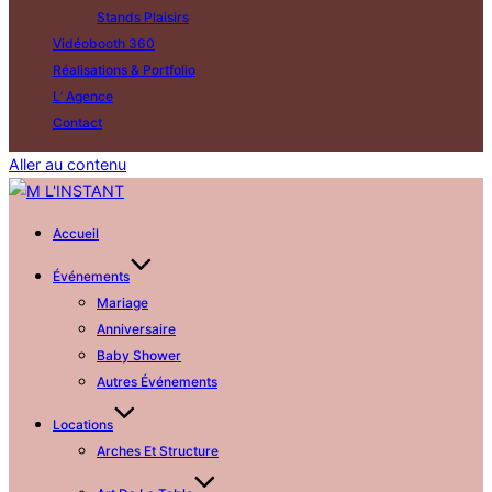
Stands Plaisirs
Vidéobooth 360
Réalisations & Portfolio
L’ Agence
Contact
Aller au contenu
Accueil
Événements
Mariage
Anniversaire
Baby Shower
Autres Événements
Locations
Arches Et Structure