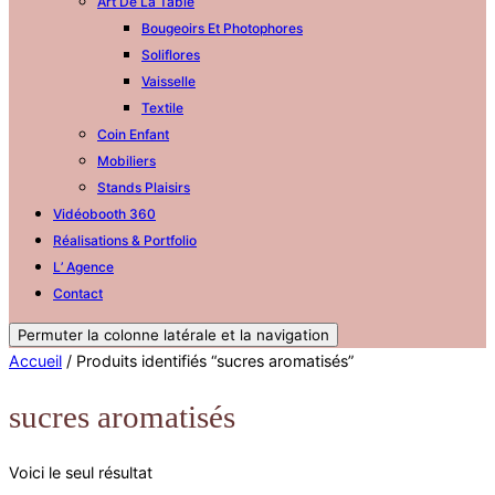
Art De La Table
Bougeoirs Et Photophores
Soliflores
Vaisselle
Textile
Coin Enfant
Mobiliers
Stands Plaisirs
Vidéobooth 360
Réalisations & Portfolio
L’ Agence
Contact
Permuter la colonne latérale et la navigation
Accueil
/ Produits identifiés “sucres aromatisés”
sucres aromatisés
Voici le seul résultat