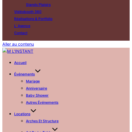
Stands Plaisirs
Vidéobooth 360
Réalisations & Portfolio
L’ Agence
Contact
Aller au contenu
Accueil
Événements
Mariage
Anniversaire
Baby Shower
Autres Événements
Locations
Arches Et Structure