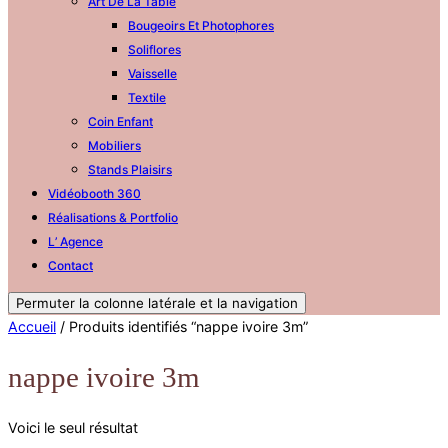
Art De La Table
Bougeoirs Et Photophores
Soliflores
Vaisselle
Textile
Coin Enfant
Mobiliers
Stands Plaisirs
Vidéobooth 360
Réalisations & Portfolio
L’ Agence
Contact
Permuter la colonne latérale et la navigation
Accueil
/ Produits identifiés “nappe ivoire 3m”
nappe ivoire 3m
Voici le seul résultat