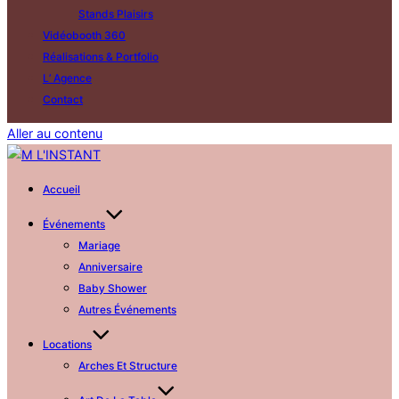
Stands Plaisirs
Vidéobooth 360
Réalisations & Portfolio
L’ Agence
Contact
Aller au contenu
Accueil
Événements
Mariage
Anniversaire
Baby Shower
Autres Événements
Locations
Arches Et Structure