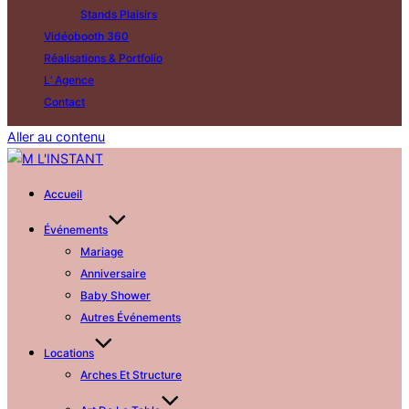
Stands Plaisirs
Vidéobooth 360
Réalisations & Portfolio
L’ Agence
Contact
Aller au contenu
Accueil
Événements
Mariage
Anniversaire
Baby Shower
Autres Événements
Locations
Arches Et Structure