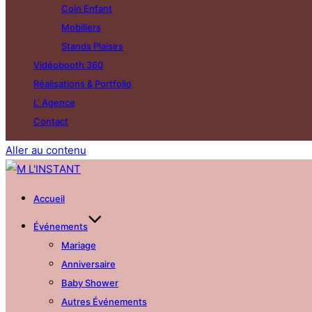
Coin Enfant
Mobiliers
Stands Plaisirs
Vidéobooth 360
Réalisations & Portfolio
L’ Agence
Contact
Aller au contenu
Accueil
Événements
Mariage
Anniversaire
Baby Shower
Autres Événements